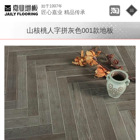
始于1997年
匠心嘉业 精品传承
山核桃人字拼灰色001款地板
1
/
1